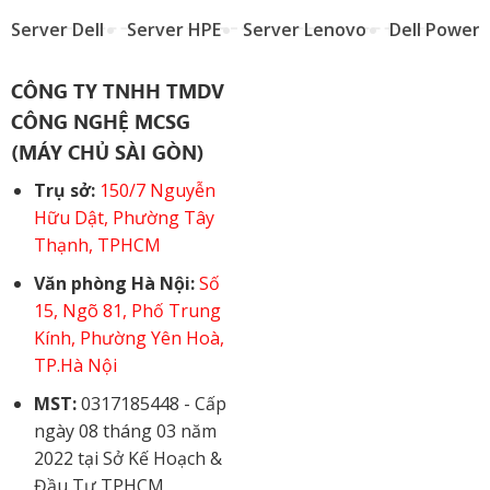
Server Dell
Server HPE
Server Lenovo
Dell Power
CÔNG TY TNHH TMDV
CÔNG NGHỆ MCSG
(MÁY CHỦ SÀI GÒN)
Trụ sở:
150/7 Nguyễn
Hữu Dật, Phường Tây
Thạnh, TPHCM
Văn phòng Hà Nội:
Số
15, Ngõ 81, Phố Trung
Kính, Phường Yên Hoà,
TP.Hà Nội
MST:
0317185448 - Cấp
ngày 08 tháng 03 năm
2022 tại Sở Kế Hoạch &
Đầu Tư TPHCM