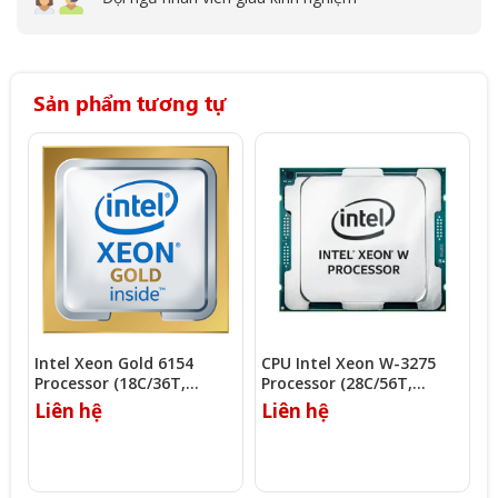
Sản phẩm tương tự
Intel Xeon Gold 6154
CPU Intel Xeon W-3275
I
Processor (18C/36T,
Processor (28C/56T,
P
3.00Ghz, 24.75MB)
2.50Ghz, 38.5MB)
2
Liên hệ
Liên hệ
L