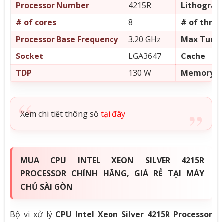
Processor Number
4215R
Lithograp
# of cores
8
# of thre
Processor Base Frequency
3.20 GHz
Max Turbo
Socket
LGA3647
Cache
TDP
130 W
Memory T
Xem chi tiết thông số
tại đây
MUA CPU INTEL XEON SILVER 4215R
PROCESSOR CHÍNH HÃNG, GIÁ RẺ TẠI MÁY
CHỦ SÀI GÒN
Bộ vi xử lý
CPU Intel Xeon Silver 4215R Processor