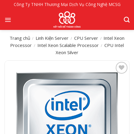
Bỏ
Công Ty TNHH Thương Mại Dịch Vụ Công Nghệ MCSG
qua
nội
dung
Trang chủ
Linh Kiện Server
CPU Server
Intel Xeon
/
/
/
Processor
Intel Xeon Scalable Processor
CPU Intel
/
/
Xeon Silver