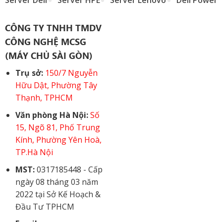
Server Dell
Server HPE
Server Lenovo
Dell Power
CÔNG TY TNHH TMDV
CÔNG NGHỆ MCSG
(MÁY CHỦ SÀI GÒN)
Trụ sở:
150/7 Nguyễn
Hữu Dật, Phường Tây
Thạnh, TPHCM
Văn phòng Hà Nội:
Số
15, Ngõ 81, Phố Trung
Kính, Phường Yên Hoà,
TP.Hà Nội
MST:
0317185448 - Cấp
ngày 08 tháng 03 năm
2022 tại Sở Kế Hoạch &
Đầu Tư TPHCM