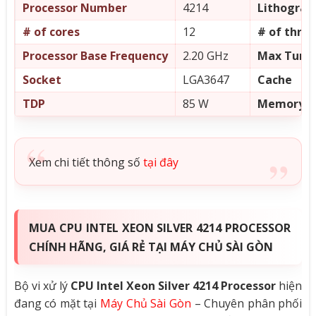
Processor Number
4214
Lithograp
# of cores
12
# of thre
Processor Base Frequency
2.20 GHz
Max Turbo
Socket
LGA3647
Cache
TDP
85 W
Memory T
Xem chi tiết thông số
tại đây
MUA CPU INTEL XEON SILVER 4214 PROCESSOR
CHÍNH HÃNG, GIÁ RẺ TẠI MÁY CHỦ SÀI GÒN
Bộ vi xử lý
CPU Intel Xeon Silver 4214 Processor
hiện
đang có mặt tại
Máy Chủ Sài Gòn
– Chuyên phân phối