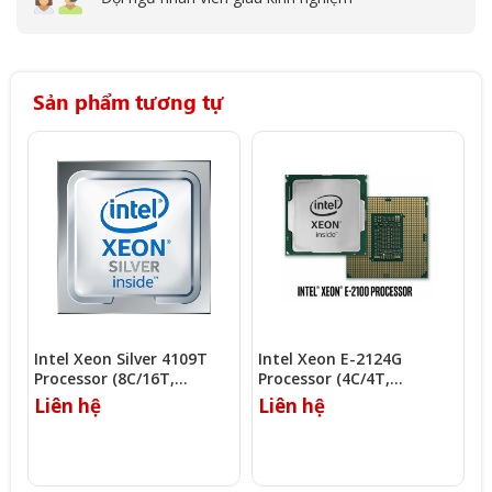
Sản phẩm tương tự
Intel Xeon Silver 4109T
Intel Xeon E-2124G
I
Processor (8C/16T,
Processor (4C/4T,
P
2.00Ghz, 11MB)
3.40Ghz, 8MB)
2
Liên hệ
Liên hệ
L