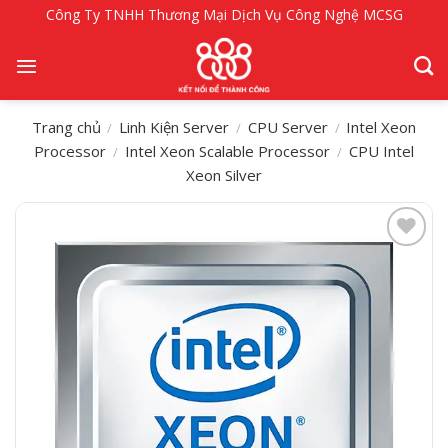
Bỏ
Công Ty TNHH Thương Mại Dịch Vụ Công Nghệ MCSG
qua
nội
dung
Trang chủ
Linh Kiện Server
CPU Server
Intel Xeon
/
/
/
Processor
Intel Xeon Scalable Processor
CPU Intel
/
/
Xeon Silver