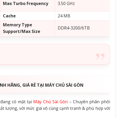
Max Turbo Frequency
3.50 GHz
Cache
24 MB
Memory Type
DDR4-3200/6TB
Support/Max Size
NH HÃNG, GIÁ RẺ TẠI MÁY CHỦ SÀI GÒN
đang có mặt tại
Máy Chủ Sài Gòn
– Chuyên phân phối
hất lượng, với mức giá vô cùng cạnh tranh & phù hợp với