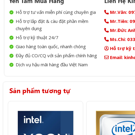
Yên Tâm Mua Hàng
Liên Hệ K
Hỗ trợ tư vấn miễn phí cùng chuyên gia
Mr.Vân:
09
Hỗ trợ lắp đặt & càu đặt phần mềm
Mr.Tiên:
09
chuyên dụng
Mr.Đức Anh
Hỗ trợ kỹ thuật 24/7
Ms.Chi:
033
Giao hàng toàn quốc, nhanh chóng
Hỗ trợ kỹ 
Đầy đủ CO/CQ với sản phẩm chính hãng
Email:
kinh
Dịch vụ hậu mãi hàng đầu Việt Nam
Sản phẩm tương tự