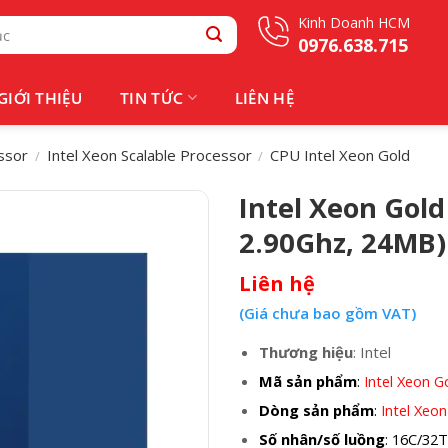
Kinh Doanh HCM
0976.638.715
GIỚI THIỆU
TIN TỨC
LIÊN HỆ
ssor
Intel Xeon Scalable Processor
CPU Intel Xeon Gold
/
/
Intel Xeon Gold
2.90Ghz, 24MB)
Liên hệ
(Giá chưa bao gồm VAT)
Thương hiệu
: Intel
Mã sản phẩm
:
Intel Xeon G
Dòng sản phẩm
:
Intel Xeon
Số nhân/số luồng
: 16C/32T