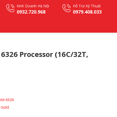
Kinh Doanh Hà Nội
Hỗ Trợ Kỹ Thuật
0932.720.968
0979.408.033
 6326 Processor (16C/32T,
old 6326
 Gold