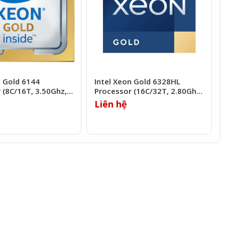
n Gold 6144
Intel Xeon Gold 6328HL
 (8C/16T, 3.50Ghz,
Processor (16C/32T, 2.80Ghz,
22MB)
Liên hệ