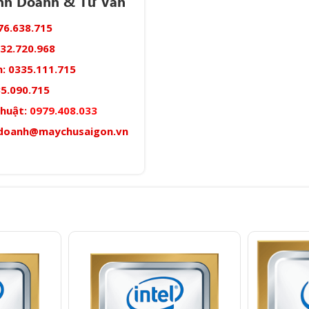
inh Doanh & Tư Vấn
76.638.715
32.720.968
:
0335.111.715
5.090.715
thuật:
0979.408.033
doanh@maychusaigon.vn