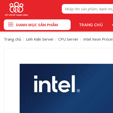
Bỏ
Tìm
qua
kiếm:
nội
dung
TRANG CHỦ
DANH MỤC SẢN PHẨM
Trang chủ
Linh Kiện Server
CPU Server
Intel Xeon Proce
/
/
/