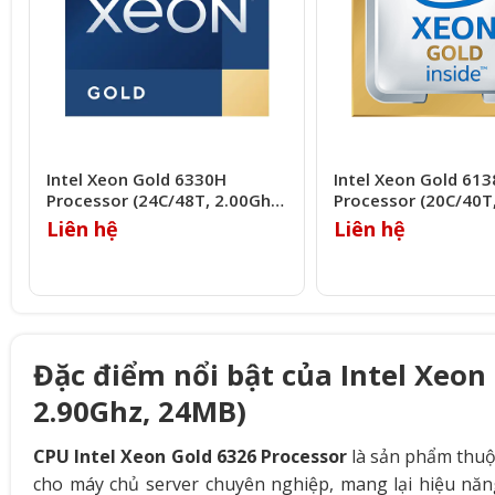
Intel Xeon Gold 6330H
Intel Xeon Gold 613
Processor (24C/48T, 2.00Ghz,
Processor (20C/40T
33MB)
27.5MB)
Liên hệ
Liên hệ
Đặc điểm nổi bật của Intel Xeon
2.90Ghz, 24MB)
CPU Intel Xeon Gold 6326 Processor
là sản phẩm thu
cho máy chủ server chuyên nghiệp, mang lại hiệu năn