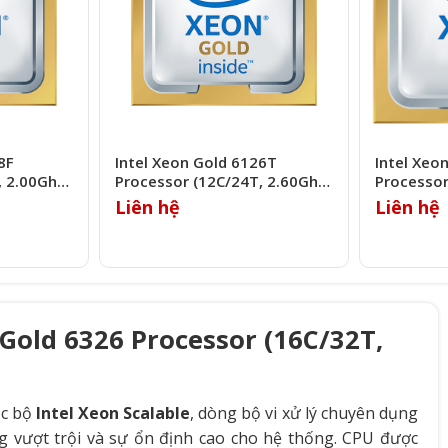
8F
Intel Xeon Gold 6126T
Intel Xeo
, 2.00Ghz,
Processor (12C/24T, 2.60Ghz,
Processor
19.25MB)
24.75MB)
Liên hệ
Liên hệ
 Gold 6326 Processor (16C/32T,
ộc bộ
Intel Xeon Scalable
, dòng bộ vi xử lý chuyên dụng
g vượt trội và sự ổn định cao cho hệ thống. CPU được