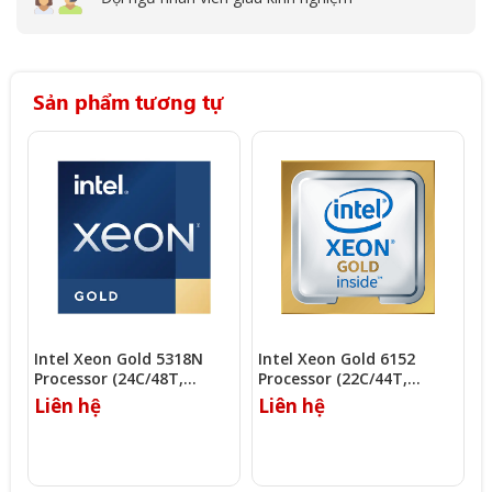
Sản phẩm tương tự
Intel Xeon Gold 5318N
Intel Xeon Gold 6152
I
Processor (24C/48T,
Processor (22C/44T,
P
2.10Ghz, 36MB)
2.10Ghz, 30.25MB)
2
Liên hệ
Liên hệ
L