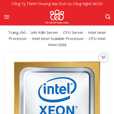
Bỏ
Công Ty TNHH Thương Mại Dịch Vụ Công Nghệ MCSG
qua
nội
dung
Trang chủ
Linh Kiện Server
CPU Server
Intel Xeon
/
/
/
Processor
Intel Xeon Scalable Processor
CPU Intel
/
/
Xeon Gold