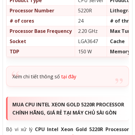
Product Type
CPU Server
Product Co
Processor Number
5220R
Lithograp
# of cores
24
# of thre
Processor Base Frequency
2.20 GHz
Max Turbo
Socket
LGA3647
Cache
TDP
150 W
Memory T
Xem chi tiết thông số
tại đây
MUA CPU INTEL XEON GOLD 5220R PROCESSOR
CHÍNH HÃNG, GIÁ RẺ TẠI MÁY CHỦ SÀI GÒN
Bộ vi xử lý
CPU Intel Xeon Gold 5220R Processor