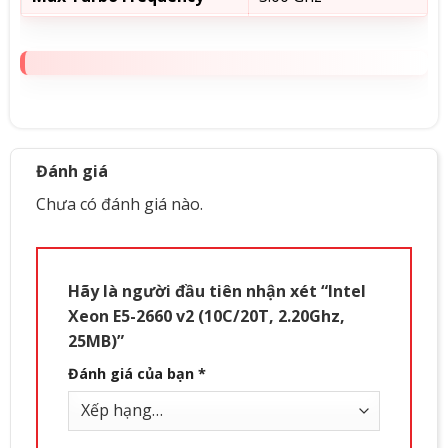
Cache
25 MB SmartCache
TDP
95 W
Max Memory Size
768GB
Memory Type Support
DDR3-800/1066/1333/16
Đánh giá
Chưa có đánh giá nào.
Hãy là người đầu tiên nhận xét “Intel
Xeon E5-2660 v2 (10C/20T, 2.20Ghz,
25MB)”
Đánh giá của bạn
*