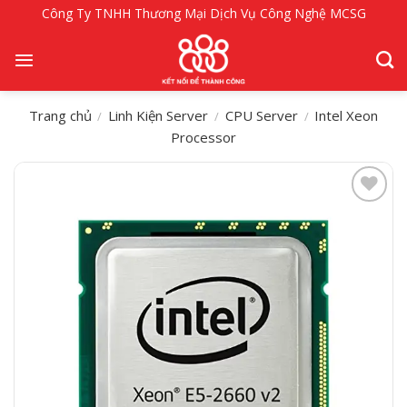
Bỏ
Công Ty TNHH Thương Mại Dịch Vụ Công Nghệ MCSG
qua
nội
dung
Trang chủ
Linh Kiện Server
CPU Server
Intel Xeon
/
/
/
Processor