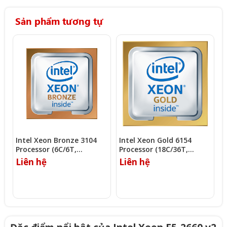
Sản phẩm tương tự
Intel Xeon Bronze 3104
Intel Xeon Gold 6154
I
Processor (6C/6T,
Processor (18C/36T,
P
1.70Ghz, 8.25MB)
3.00Ghz, 24.75MB)
3
Liên hệ
Liên hệ
L