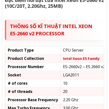
Đặc điểm nổi bật của Intel Xeon E5-2660 v2
(10C/20T, 2.20Ghz, 25MB)
THÔNG SỐ KĨ THUẬT INTEL XEON
E5-2660 v2 PROCESSOR
Product Type
CPU Server
Product Collection
Intel Xeon E5 Family
Processor Number
E5-2660v2 – E5 2660 v2
Socket
LGA2011
# of cores
10
# of threads
20
Processor Base Frequency
2.20 Ghz
Max Turbo Frequency
3.00 Ghz