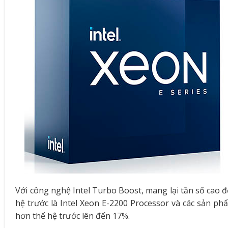
Với công nghệ Intel Turbo Boost, mang lại tần số cao 
hệ trước là Intel Xeon E-2200 Processor và các sản p
hơn thế hệ trước lên đến 17%.