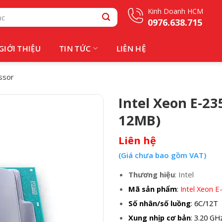
Kinh Doanh HCM
0976.638.715
GIỚI THIỆU
TIN TỨC
LIÊN HỆ
ssor
Intel Xeon E-23
12MB)
Liên hệ
(Giá chưa bao gồm VAT)
Thương hiệu
: Intel
Mã sản phẩm
:
Intel Xeon 
Số nhân/số luồng
: 6C/12T
Xung nhịp cơ bản
: 3.20 GH