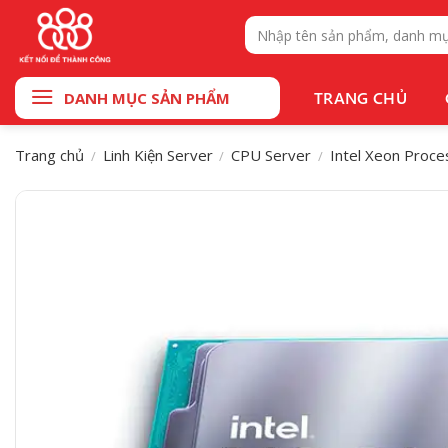
Bỏ
Tìm
qua
kiếm:
nội
dung
TRANG CHỦ
DANH MỤC SẢN PHẨM
Trang chủ
Linh Kiện Server
CPU Server
Intel Xeon Proce
/
/
/