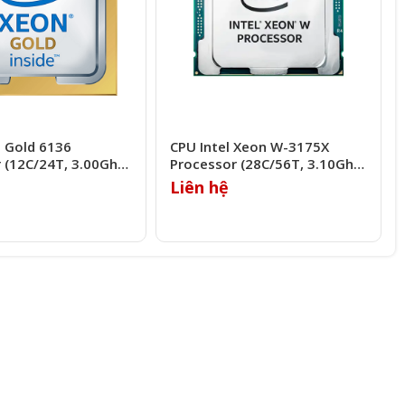
n Gold 6136
CPU Intel Xeon W-3175X
 (12C/24T, 3.00Ghz,
Processor (28C/56T, 3.10Ghz,
38.5MB)
Liên hệ