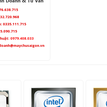
inh Doanh & Tư Vấn
76.638.715
32.720.968
:
0335.111.715
5.090.715
thuật:
0979.408.033
doanh@maychusaigon.vn