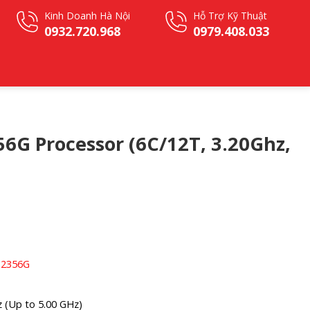
Kinh Doanh Hà Nội
Hỗ Trợ Kỹ Thuật
0932.720.968
0979.408.033
56G Processor (6C/12T, 3.20Ghz,
E-2356G
z (Up to 5.00 GHz)