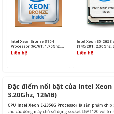
Intel Xeon Bronze 3104
Intel Xeon E5-2658 
Processor (6C/6T, 1.70Ghz,
(14C/28T, 2.30Ghz,
8.25MB)
Liên hệ
Liên hệ
Đặc điểm nổi bật của Intel Xeon
3.20Ghz, 12MB)
CPU Intel Xeon E-2356G Processor
là sản phẩm chip 
cho các dòng máy chủ sử dụng socket LGA1120 với 6 nh