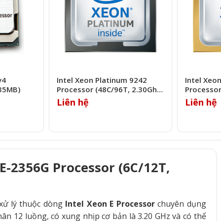
v4
Intel Xeon Platinum 9242
Intel Xeo
 35MB)
Processor (48C/96T, 2.30Ghz,
Processor
71.5MB)
24.75MB)
Liên hệ
Liên hệ
 E-2356G Processor (6C/12T,
xử lý thuộc dòng
Intel Xeon E Processor
chuyên dụng
ân 12 luồng, có xung nhịp cơ bản là 3.20 GHz và có thể