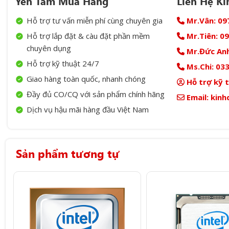
Yên Tâm Mua Hàng
Liên Hệ K
Hỗ trợ tư vấn miễn phí cùng chuyên gia
Mr.Vân:
09
Hỗ trợ lắp đặt & càu đặt phần mềm
Mr.Tiên:
09
chuyên dụng
Mr.Đức Anh
Hỗ trợ kỹ thuật 24/7
Ms.Chi:
033
Giao hàng toàn quốc, nhanh chóng
Hỗ trợ kỹ 
Đầy đủ CO/CQ với sản phẩm chính hãng
Email:
kinh
Dịch vụ hậu mãi hàng đầu Việt Nam
Sản phẩm tương tự