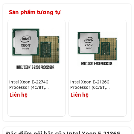
Sản phẩm tương tự
Intel Xeon E-2274G
Intel Xeon E-2126G
I
Processor (4C/8T,
Processor (6C/6T,
P
4.00Ghz, 8MB)
3.30Ghz, 12MB)
2
Liên hệ
Liên hệ
L
Đặc điểm nổi bật của Intel Xeon E-2186G