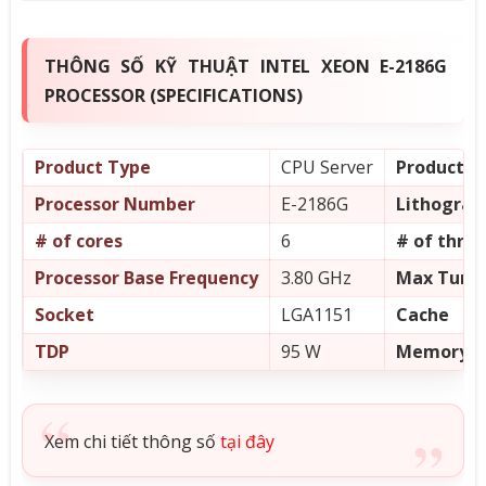
THÔNG SỐ KỸ THUẬT INTEL XEON E-2186G
PROCESSOR (SPECIFICATIONS)
Product Type
CPU Server
Product Co
Processor Number
E-2186G
Lithograp
# of cores
6
# of thre
Processor Base Frequency
3.80 GHz
Max Turbo
Socket
LGA1151
Cache
TDP
95 W
Memory T
Xem chi tiết thông số
tại đây