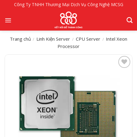
Bỏ
Công Ty TNHH Thương Mại Dịch Vụ Công Nghệ MCSG
qua
nội
dung
Trang chủ
Linh Kiện Server
CPU Server
Intel Xeon
/
/
/
Processor