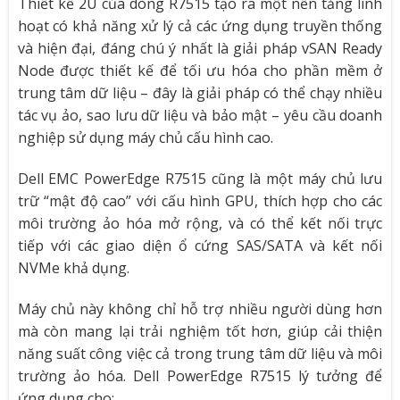
Thiết kế 2U của dòng R7515 tạo ra một nền tảng linh
hoạt có khả năng xử lý cả các ứng dụng truyền thống
và hiện đại, đáng chú ý nhất là giải pháp vSAN Ready
Node được thiết kế để tối ưu hóa cho phần mềm ở
trung tâm dữ liệu – đây là giải pháp có thể chạy nhiều
tác vụ ảo, sao lưu dữ liệu và bảo mật – yêu cầu doanh
nghiệp sử dụng máy chủ cấu hình cao.
Dell EMC PowerEdge R7515 cũng là một máy chủ lưu
trữ “mật độ cao” với cấu hình GPU, thích hợp cho các
môi trường ảo hóa mở rộng, và có thể kết nối trực
tiếp với các giao diện ổ cứng SAS/SATA và kết nối
NVMe khả dụng.
Máy chủ này không chỉ hỗ trợ nhiều người dùng hơn
mà còn mang lại trải nghiệm tốt hơn, giúp cải thiện
năng suất công việc cả trong trung tâm dữ liệu và môi
trường ảo hóa. Dell PowerEdge R7515 lý tưởng để
ứng dụng cho: