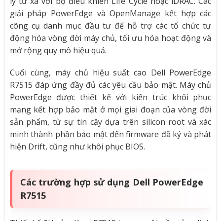
lý từ xa với bộ điều khiển Life Cycle hoặc iDRAC. Các
giải pháp PowerEdge và OpenManage kết hợp các
công cụ danh mục đầu tư để hỗ trợ các tổ chức tự
động hóa vòng đời máy chủ, tối ưu hóa hoạt động và
mở rộng quy mô hiệu quả.
Cuối cùng, máy chủ hiệu suất cao Dell PowerEdge
R7515 đáp ứng đầy đủ các yêu cầu bảo mật. Máy chủ
PowerEdge được thiết kế với kiến trúc khôi phục
mạng kết hợp bảo mật ở mọi giai đoạn của vòng đời
sản phẩm, từ sự tin cậy dựa trên silicon root và xác
minh thành phần bảo mật đến firmware đã ký và phát
hiện Drift, cũng như khôi phục BIOS.
Các trường hợp sử dụng Dell PowerEdge
R7515