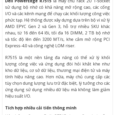
Dell PowerEdge R7515
là máy chủ rack 2U 1-socket
sử dụng bộ nhớ có khả năng mở rộng cao, các cổng
I/O và các kênh mạng để chạy các khối lượng công việc
phức tạp. Hệ thống được xây dựng dựa trên bộ vi xử lý
AMD EPYC Gen 2 và Gen 3, hỗ trợ nhiều SKU khác
nhau, từ 16 đến 64 lõi, tối đa 16 DIMM, 2 TB bộ nhớ
và tốc độ lên đến 3200 MT/s, khe cắm mở rộng PCI
Express-4.0 và công nghệ LOM riser.
R7515 là một nền tảng đa năng có thể xử lý khối
lượng công việc và ứng dụng đòi hỏi khắt khe như
kho dữ liệu, cơ sở dữ liệu, thương mại điện tử và máy
tính hiệu năng cao. Hơn nữa, máy chủ cung cấp các
tùy chọn dung lượng lưu trữ đặc biệt, lý tưởng cho các
ứng dụng sử dụng nhiều dữ liệu mà không làm giảm
hiệu suất I/O.
Tích hợp nhiều cải tiến thông minh