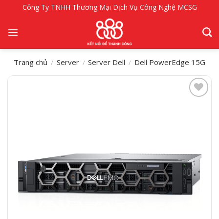
Bỏ
Công Ty TNHH Thương Mại Dịch Vụ Công Nghệ MCSG
qua
nội
dung
Trang chủ
Server
Server Dell
Dell PowerEdge 15G
/
/
/