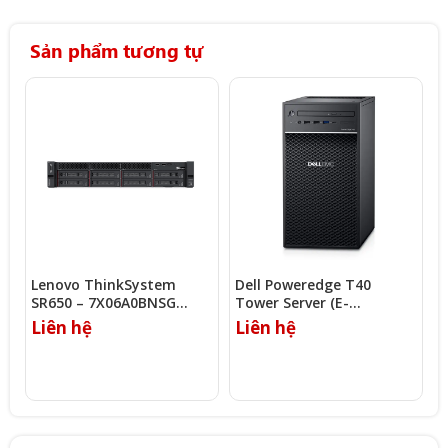
Sản phẩm tương tự
Lenovo ThinkSystem
Dell Poweredge T40
D
SR650 – 7X06A0BNSG
Tower Server (E-
T
(Silver 4216/16GB/930-8i)
2224G/8GB/1TB)
Liên hệ
Liên hệ
L