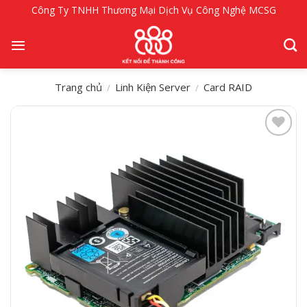
Bỏ
Công Ty TNHH Thương Mại Dịch Vụ Công Nghệ MCSG
qua
nội
dung
Trang chủ
Linh Kiện Server
Card RAID
/
/