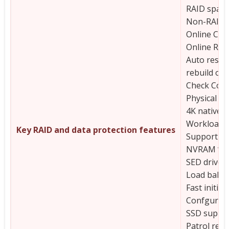
RAID spans 
Non-RAID (
Online Cap
Online RAI
Auto resum
rebuild or
Check Cons
Physical d
4K native 
Workload p
Key RAID and data protection features
Support f
NVRAM “Wip
SED drive 
Load balan
Fast initial
Confgurabl
SSD suppo
Patrol rea