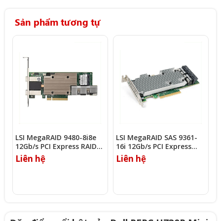
Sản phẩm tương tự
LSI MegaRAID 9480-8i8e
LSI MegaRAID SAS 9361-
L
12Gb/s PCI Express RAID
16i 12Gb/s PCI Express
1
Controller
RAID Controller
C
Liên hệ
Liên hệ
L