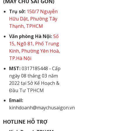
(MÁY CHỦ SÀI GÒN)
Trụ sở:
150/7 Nguyễn
Hữu Dật, Phường Tây
Thạnh, TPHCM
Văn phòng Hà Nội:
Số
15, Ngõ 81, Phố Trung
Kính, Phường Yên Hoà,
TP.Hà Nội
MST:
0317185448 - Cấp
ngày 08 tháng 03 năm
2022 tại Sở Kế Hoạch &
Đầu Tư TPHCM
Email:
kinhdoanh@maychusaigon.vn
HOTLINE HỖ TRỢ