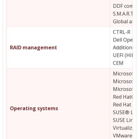
DDF compli
S.M.A.R.T. 
Global and 
CTRL-R
Dell OpenM
RAID management
Additional
UEFI (HII)
CEM
Microsoft
Microsoft 
Microsoft 
Red Hat® E
Red Hat Ent
Operating systems
SUSE® Linu
SUSE Linux
Virtualizat
VMware® E