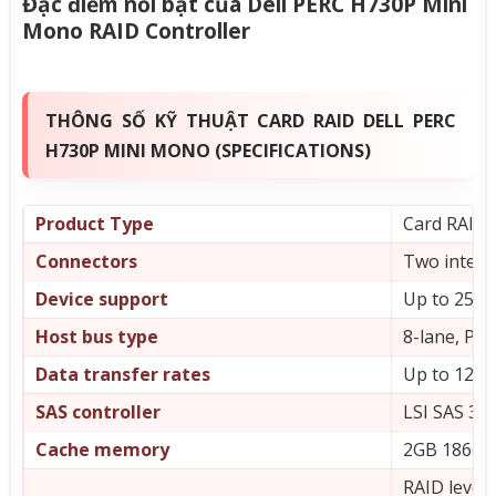
Đặc điểm nổi bật của Dell PERC H730P Mini
Mono RAID Controller
THÔNG SỐ KỸ THUẬT CARD RAID DELL PERC
H730P MINI MONO (SPECIFICATIONS)
Product Type
Card RAID 
Connectors
Two intern
Device support
Up to 255 
Host bus type
8-lane, PCI
Data transfer rates
Up to 12Gb
SAS controller
LSI SAS 31
Cache memory
2GB 1866
RAID levels 