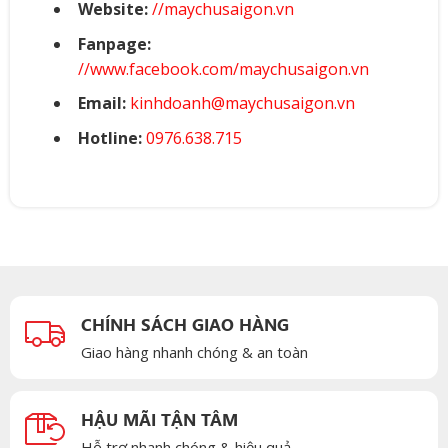
Website:
//maychusaigon.vn
Fanpage:
//www.facebook.com/maychusaigon.vn
Email:
kinhdoanh@maychusaigon.vn
Hotline:
0976.638.715
CHÍNH SÁCH GIAO HÀNG
Giao hàng nhanh chóng & an toàn
HẬU MÃI TẬN TÂM
Hỗ trợ nhanh chóng & hiệu quả