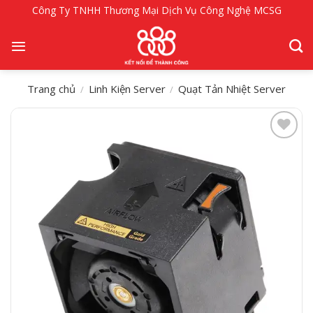
Bỏ
Công Ty TNHH Thương Mại Dịch Vụ Công Nghệ MCSG
qua
nội
dung
Trang chủ
Linh Kiện Server
Quạt Tản Nhiệt Server
/
/