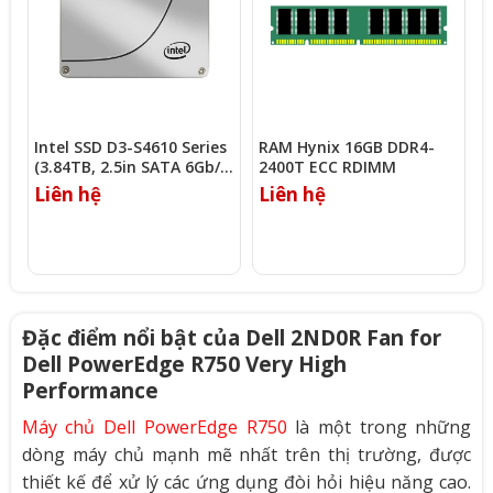
Intel SSD D3-S4610 Series
RAM Hynix 16GB DDR4-
R
(3.84TB, 2.5in SATA 6Gb/s,
2400T ECC RDIMM
2
3D2, TLC)
Liên hệ
Liên hệ
L
Đặc điểm nổi bật của Dell 2ND0R Fan for
Dell PowerEdge R750 Very High
Performance
Máy chủ Dell PowerEdge R750
là một trong những
dòng máy chủ mạnh mẽ nhất trên thị trường, được
thiết kế để xử lý các ứng dụng đòi hỏi hiệu năng cao.