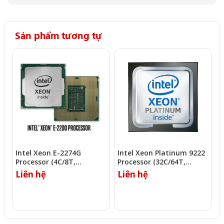
Sản phẩm tương tự
Intel Xeon E-2274G
Intel Xeon Platinum 9222
I
Processor (4C/8T,
Processor (32C/64T,
(
4.00Ghz, 8MB)
2.30Ghz, 71.5MB)
Liên hệ
Liên hệ
L