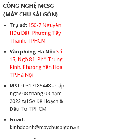
CÔNG NGHỆ MCSG
(MÁY CHỦ SÀI GÒN)
Trụ sở:
150/7 Nguyễn
Hữu Dật, Phường Tây
Thạnh, TPHCM
Văn phòng Hà Nội:
Số
15, Ngõ 81, Phố Trung
Kính, Phường Yên Hoà,
TP.Hà Nội
MST:
0317185448 - Cấp
ngày 08 tháng 03 năm
2022 tại Sở Kế Hoạch &
Đầu Tư TPHCM
Email:
kinhdoanh@maychusaigon.vn