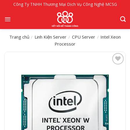
Bỏ
Công Ty TNHH Thương Mại Dịch Vụ Công Nghệ MCSG
qua
nội
dung
Trang chủ
Linh Kiện Server
CPU Server
Intel Xeon
/
/
/
Processor