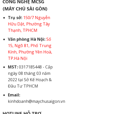
CÔNG NGHỆ MCSG
(MÁY CHỦ SÀI GÒN)
Trụ sở:
150/7 Nguyễn
Hữu Dật, Phường Tây
Thạnh, TPHCM
Văn phòng Hà Nội:
Số
15, Ngõ 81, Phố Trung
Kính, Phường Yên Hoà,
TP.Hà Nội
MST:
0317185448 - Cấp
ngày 08 tháng 03 năm
2022 tại Sở Kế Hoạch &
Đầu Tư TPHCM
Email:
kinhdoanh@maychusaigon.vn
HOTLINE HỖ TRỢ