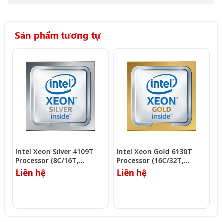
Sản phẩm tương tự
Intel Xeon Silver 4109T
Intel Xeon Gold 6130T
I
Processor (8C/16T,
Processor (16C/32T,
P
2.00Ghz, 11MB)
2.10Ghz, 22MB)
3
Liên hệ
Liên hệ
L