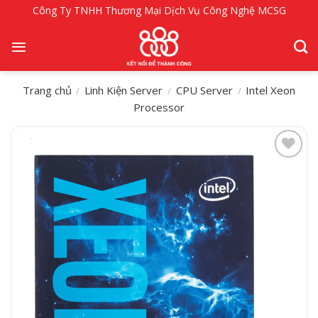
Bỏ
Công Ty TNHH Thương Mại Dịch Vụ Công Nghệ MCSG
qua
nội
dung
Trang chủ
Linh Kiện Server
CPU Server
Intel Xeon
/
/
/
Processor