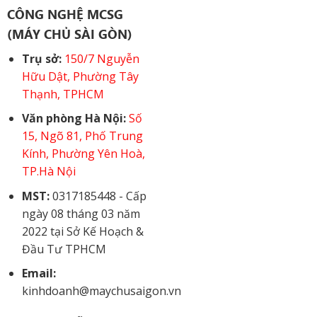
CÔNG NGHỆ MCSG
(MÁY CHỦ SÀI GÒN)
Trụ sở:
150/7 Nguyễn
Hữu Dật, Phường Tây
Thạnh, TPHCM
Văn phòng Hà Nội:
Số
15, Ngõ 81, Phố Trung
Kính, Phường Yên Hoà,
TP.Hà Nội
MST:
0317185448 - Cấp
ngày 08 tháng 03 năm
2022 tại Sở Kế Hoạch &
Đầu Tư TPHCM
Email:
kinhdoanh@maychusaigon.vn