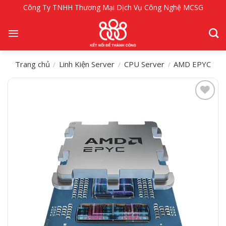
Bỏ
Công Ty TNHH Thương Mại Dịch Vụ Công Nghệ MCSG
qua
nội
dung
Trang chủ
Linh Kiện Server
CPU Server
AMD EPYC
/
/
/