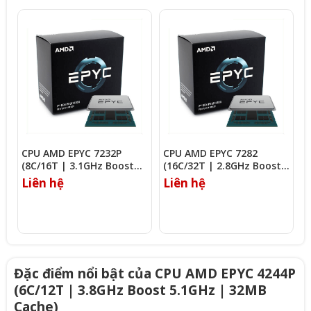
CPU AMD EPYC 7232P
CPU AMD EPYC 7282
C
(8C/16T | 3.1GHz Boost
(16C/32T | 2.8GHz Boost
(
3.2GHz | 32MB Cache)
3.2GHz | 64MB Cache)
3
Liên hệ
Liên hệ
L
Đặc điểm nổi bật của CPU AMD EPYC 4244P
(6C/12T | 3.8GHz Boost 5.1GHz | 32MB
Cache)