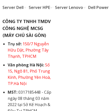
Server Dell
Server HPE
Server Lenovo
Dell Power
CÔNG TY TNHH TMDV
CÔNG NGHỆ MCSG
(MÁY CHỦ SÀI GÒN)
Trụ sở:
150/7 Nguyễn
Hữu Dật, Phường Tây
Thạnh, TPHCM
Văn phòng Hà Nội:
Số
15, Ngõ 81, Phố Trung
Kính, Phường Yên Hoà,
TP.Hà Nội
MST:
0317185448 - Cấp
ngày 08 tháng 03 năm
2022 tại Sở Kế Hoạch &
Đầu Tư TPHCM