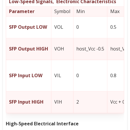
Low-Speed Signals, Electronic Characteristics
Parameter
Symbol
Min
Max
SFP Output LOW
VOL
0
0.5
SFP Output HIGH
VOH
host_Vcc -0.5
host_Vcc 
SFP Input LOW
VIL
0
0.8
SFP Input HIGH
VIH
2
Vcc + 0.3
High-Speed Electrical Interface