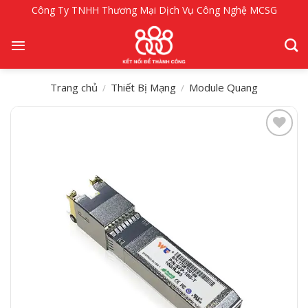
Bỏ
Công Ty TNHH Thương Mại Dịch Vụ Công Nghệ MCSG
qua
nội
dung
Trang chủ
Thiết Bị Mạng
Module Quang
/
/