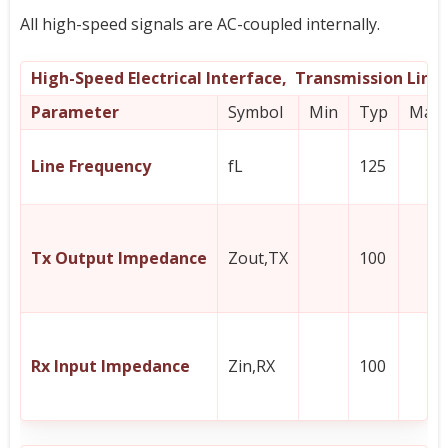
All high-speed signals are AC-coupled internally.
High-Speed Electrical Interface,
Transmission Line
Parameter
Symbol
Min
Typ
Max
Line Frequency
fL
125
Tx Output Impedance
Zout,TX
100
Rx Input Impedance
Zin,RX
100