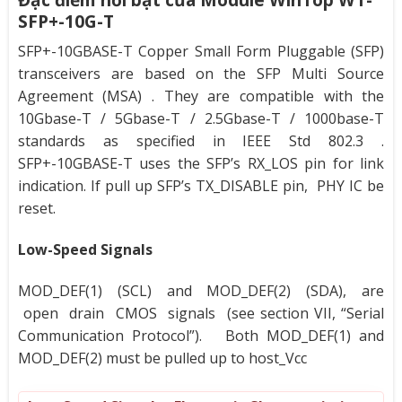
SFP+-10G-T
SFP+-10GBASE-T Copper Small Form Pluggable (SFP)
transceivers are based on the SFP Multi Source
Agreement (MSA) . They are compatible with the
10Gbase-T / 5Gbase-T / 2.5Gbase-T / 1000base-T
standards as specified in IEEE Std 802.3 .
SFP+-10GBASE-T uses the SFP’s RX_LOS pin for link
indication. If pull up SFP’s TX_DISABLE pin, PHY IC be
reset.
Low-Speed Signals
MOD_DEF(1) (SCL) and MOD_DEF(2) (SDA), are
open drain CMOS signals (see section VII, “Serial
Communication Protocol”). Both MOD_DEF(1) and
MOD_DEF(2) must be pulled up to host_Vcc