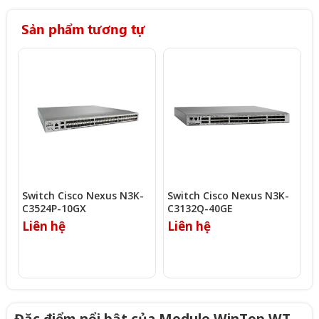
Sản phẩm tương tự
Switch Cisco Nexus N3K-
Switch Cisco Nexus N3K-
S
C3524P-10GX
C3132Q-40GE
2
Liên hệ
Liên hệ
L
Đặc điểm nổi bật của Module WinTop WT-