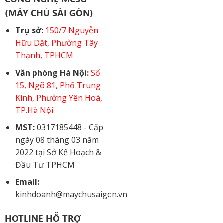
(MÁY CHỦ SÀI GÒN)
Trụ sở:
150/7 Nguyễn
Hữu Dật, Phường Tây
Thạnh, TPHCM
Văn phòng Hà Nội:
Số
15, Ngõ 81, Phố Trung
Kính, Phường Yên Hoà,
TP.Hà Nội
MST:
0317185448 - Cấp
ngày 08 tháng 03 năm
2022 tại Sở Kế Hoạch &
Đầu Tư TPHCM
Email:
kinhdoanh@maychusaigon.vn
HOTLINE HỖ TRỢ